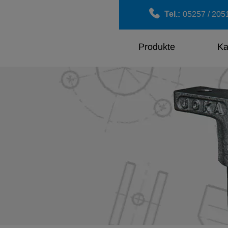
Tel.:
05257 / 205
Pro­duk­te
Ka­