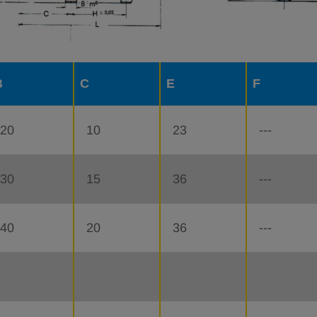
B
C
E
F
20
10
23
---
30
15
36
---
40
20
36
---