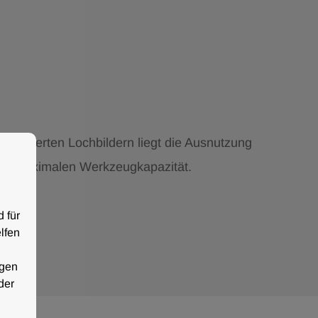
ombinierten Lochbildern liegt die Ausnutzung
der maximalen Werkzeugkapazität.
d für
lfen
igen
der