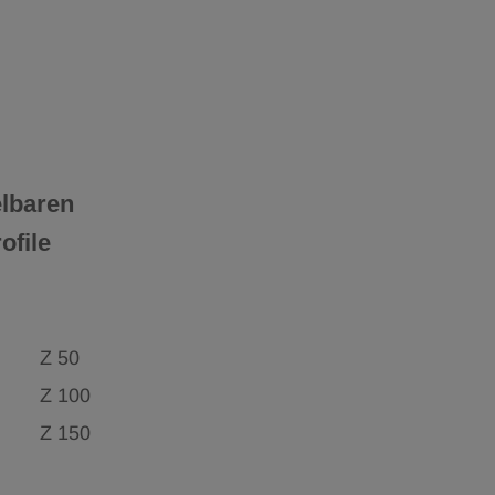
lbaren
ofile
Z 50
Z 100
Z 150