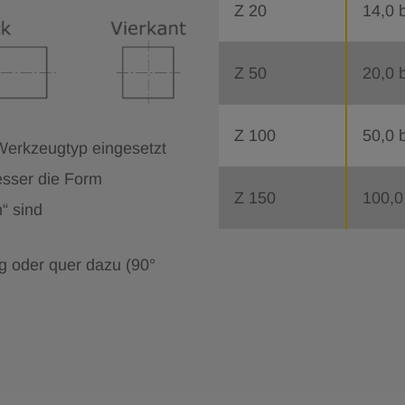
Z 20
14,0 
Z 50
20,0 
Z 100
50,0 
 Werkzeugtyp eingesetzt
sser die Form
Z 150
100,0
“ sind
g oder quer dazu (90°