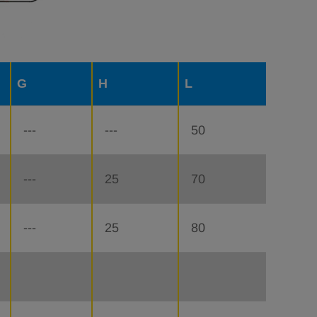
G
H
L
---
---
50
---
25
70
---
25
80