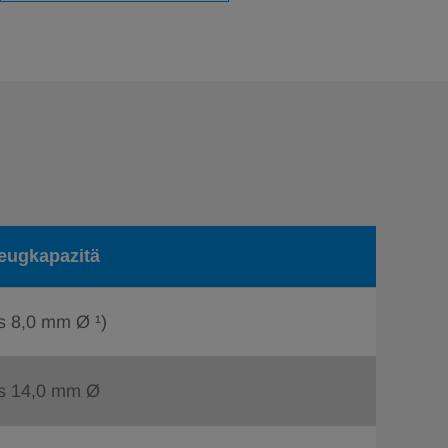
eugkapazitä
is 8,0 mm Ø ¹)
is 14,0 mm Ø