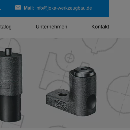
1
Mail:
info@​joka-​werkzeugbau.​de
ta­log
Un­ter­neh­men
Kon­takt