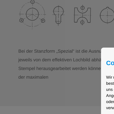
Bei der Stanzform „Spezial“ ist die Ausnutzun
jeweils von dem effektiven Lochbild abhängig.
Co
Stempel herausgearbeitet werden können, ges
der maximalen
Wir 
best
uns 
Ange
oder
verw