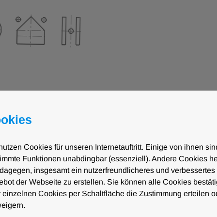
g der Werkzeugkapazität
Werkzeugkapazität. Bei k
 Formen, die voll aus dem
bei 5,0 – 10,0 mm unter 
okies
tatten eine Ausnutzung
nutzen Cookies für unseren Internetauftritt. Einige von ihnen sin
immte Funktionen unabdingbar (essenziell). Andere Cookies he
dagegen, insgesamt ein nutzerfreundlicheres und verbessertes
bot der Webseite zu erstellen. Sie können alle Cookies bestät
 einzelnen Cookies per Schaltfläche die Zustimmung erteilen o
eigern.