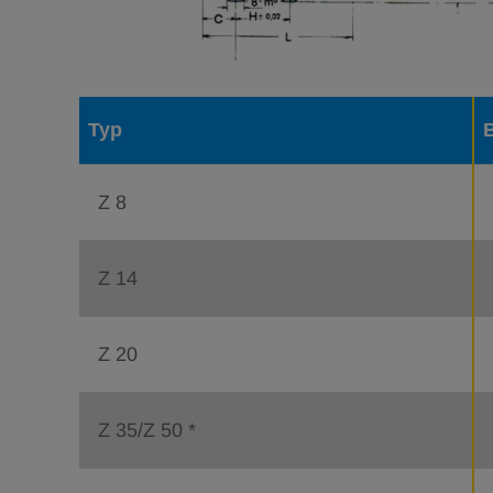
Typ
Z 8
Z 14
Z 20
Z 35/Z 50 *