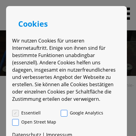
Skip
to
content
Cookies
Wir nutzen Cookies für unseren
Internetauftritt. Einige von ihnen sind für
bestimmte Funktionen unabdingbar
(essenziell). Andere Cookies helfen uns
dagegen, insgesamt ein nutzerfreundlicheres
und verbessertes Angebot der Webseite zu
erstellen. Sie können alle Cookies bestätigen
Sie sind hier:
Start
Pro­duk­te
⮞
Stanz­werk­zeu­ge in ver­schie­
oder einzelnen Cookies per Schaltfläche die
de­nen Aus­füh­run­gen
Zustimmung erteilen oder verweigern.
Stanz­werk­zeu­ge in ver­
Essentiell
Google Analytics
schie­de­nen Aus­füh­run­gen
Open Street Map
Datenschutz
|
Impressum