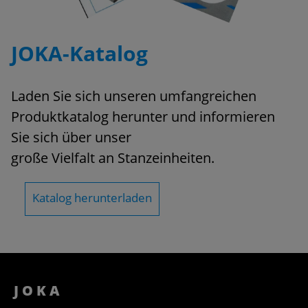
JO­KA-Ka­ta­log
Laden Sie sich un­se­ren um­fang­rei­chen
Pro­dukt­ka­ta­log her­un­ter und in­for­mie­ren
Sie sich über unser
große Viel­falt an Stanz­ein­hei­ten.
Ka­ta­log her­un­ter­la­den
J O K A