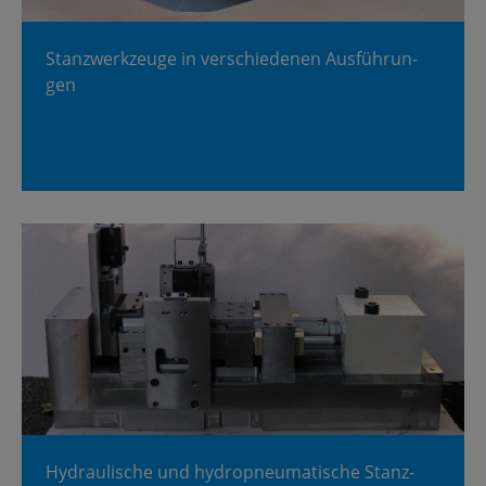
Stanz­werk­zeu­ge in ver­schie­de­nen Aus­füh­run­
gen
Hy­drau­li­sche und hy­drop­neu­ma­ti­sche Stanz­