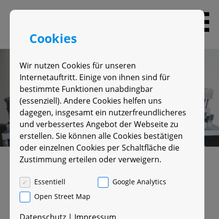
Skip
to
content
Cookies
Wir nutzen Cookies für unseren
Internetauftritt. Einige von ihnen sind für
bestimmte Funktionen unabdingbar
(essenziell). Andere Cookies helfen uns
dagegen, insgesamt ein nutzerfreundlicheres
und verbessertes Angebot der Webseite zu
erstellen. Sie können alle Cookies bestätigen
oder einzelnen Cookies per Schaltfläche die
Zustimmung erteilen oder verweigern.
Das Fer­ti­gungs- und
Essentiell
Google Analytics
Pro­dukt­pro­gramm der
Open Street Map
Datenschutz
|
Impressum