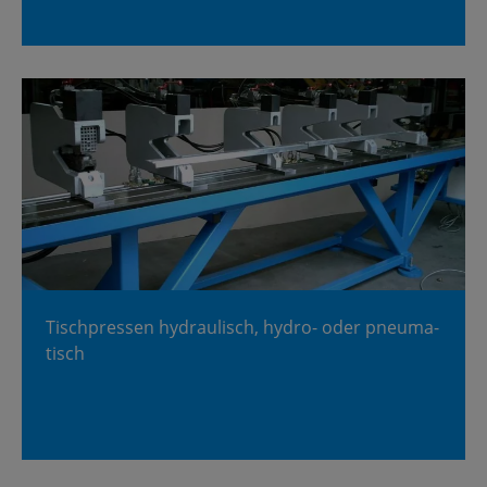
Tisch­pres­sen hy­drau­lisch, hy­dro- oder pneu­ma­
tisch