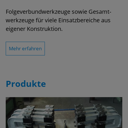
Fol­ge­ver­bund­werk­zeu­ge sowie Ge­samt­
werk­zeu­ge für viele Ein­satz­be­rei­che aus
ei­ge­ner Kon­struk­ti­on.
Mehr er­fah­ren
Pro­duk­te