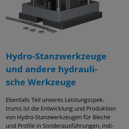
Hy­dro-Stanz­werk­zeu­ge
und an­de­re hy­drau­li­
sche Werk­zeu­ge
Eben­falls Teil un­se­res Leis­tungs­spek­
trums ist die Ent­wick­lung und Pro­duk­ti­on
von Hy­dro-Stanz­werk­zeu­gen für Ble­che
und Pro­fi­le in Son­der­aus­füh­run­gen, in­di­