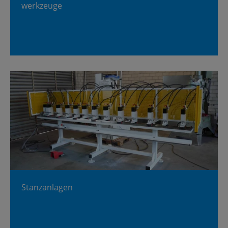
werk­zeu­ge
Stanz­an­la­gen