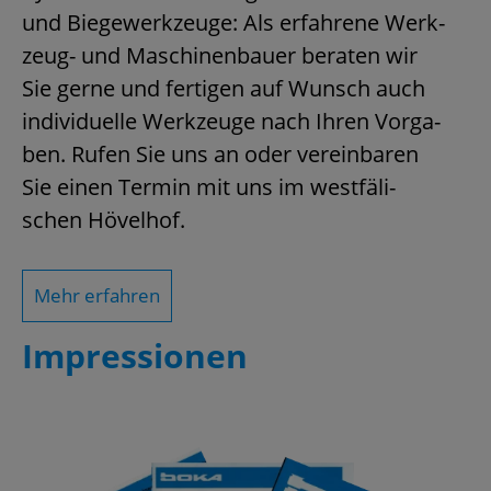
und Bie­ge­werk­zeu­ge: Als er­fah­re­ne Werk­
zeug- und Ma­schi­nen­bau­er be­ra­ten wir
Sie gerne und fer­ti­gen auf Wunsch auch
in­di­vi­du­el­le Werk­zeu­ge nach Ihren Vor­ga­
ben. Rufen Sie uns an oder ver­ein­ba­ren
Sie einen Ter­min mit uns im west­fä­li­
schen Hö­vel­hof.
Mehr er­fah­ren
Im­pres­sio­nen