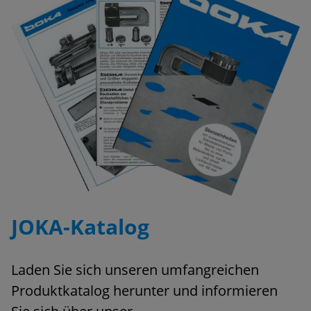
JO­KA-Ka­ta­log
Laden Sie sich un­se­ren um­fang­rei­chen
Pro­dukt­ka­ta­log her­un­ter und in­for­mie­ren