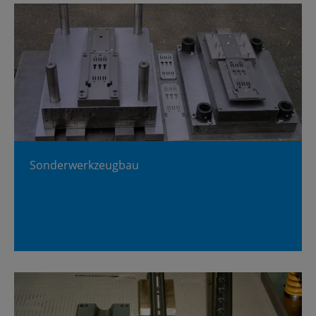
Son­der­werk­zeug­bau