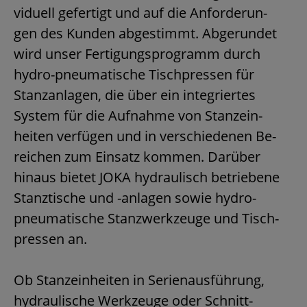
vi­du­ell ge­fer­tigt und auf die An­for­de­run­
gen des Kun­den ab­ge­stimmt. Ab­ge­run­det
wird unser Fer­ti­gungs­pro­gramm durch
hy­dro-pneu­ma­ti­sche Tisch­pres­sen für
Stanz­an­la­gen, die über ein in­te­grier­tes
Sys­tem für die Auf­nah­me von Stanz­ein­
hei­ten ver­fü­gen und in ver­schie­de­nen Be­
rei­chen zum Ein­satz kom­men. Dar­über
hin­aus bie­tet JOKA hy­drau­lisch be­trie­be­ne
Stanz­ti­sche und -an­la­gen sowie hy­dro-
pneu­ma­ti­sche Stanz­werk­zeu­ge und Tisch­
pres­sen an.
Ob Stanz­ein­hei­ten in Se­ri­en­aus­füh­rung,
hy­drau­li­sche Werk­zeu­ge oder Schnitt-