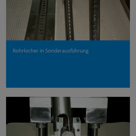
Rohr­lo­cher in Son­der­aus­füh­rung