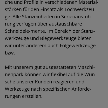
che und Pro­fi­le in ver­schie­de­nen Ma­te­ri­al­
stär­ken für den Ein­satz als Loch­werk­zeu­
ge. Alle Stanz­ein­hei­ten in Se­ri­en­aus­füh­
rung ver­fü­gen über aus­tausch­ba­re
Schnei­de­le-men­te. Im Be­reich der Stanz­
werk­zeu­ge und Bie­ge­werk­zeu­ge bie­ten
wir unter an­de­rem auch Fol­ge­werk­zeu­ge
bzw.
Mit un­se­rem gut aus­ge­stat­te­ten Ma­schi­
nen­park kön­nen wir fle­xi­bel auf die Wün­
sche un­se­rer Kun­den re­agie­ren und
Werk­zeu­ge nach spe­zi­fi­schen An­for­de­
run­gen er­stel­len.