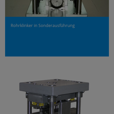
Rohr­klin­ker in Son­der­aus­füh­rung